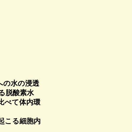
への水の浸透
る脱酸素水
比べて体内環
起こる細胞内