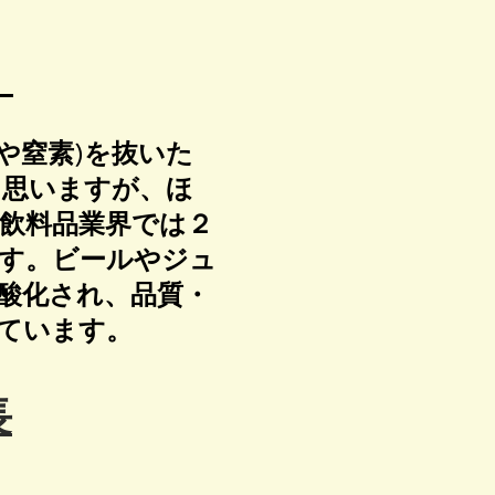
！
や窒素)を抜いた
と思いますが、ほ
飲料品業界では２
す。ビールやジュ
酸化され、品質・
ています。
長